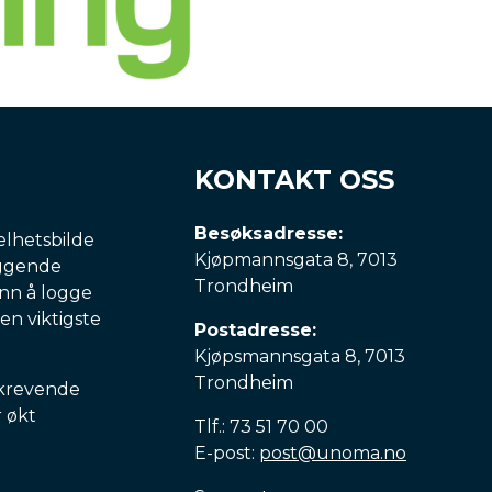
KONTAKT OSS
Besøksadresse:
elhetsbilde
Kjøpmannsgata 8, 7013
iggende
Trondheim
enn å logge
den viktigste
Postadresse:
Kjøpsmannsgata 8, 7013
Trondheim
 krevende
r økt
Tlf.: 73 51 70 00
E-post:
post@unoma.no