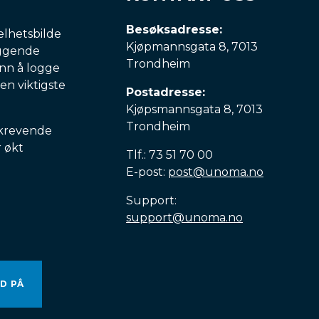
Besøksadresse:
elhetsbilde
Kjøpmannsgata 8, 7013
iggende
Trondheim
enn å logge
den viktigste
Postadresse:
Kjøpsmannsgata 8, 7013
Trondheim
 krevende
r økt
Tlf.: 73 51 70 00
E-post:
post@unoma.no
Support:
support@unoma.no