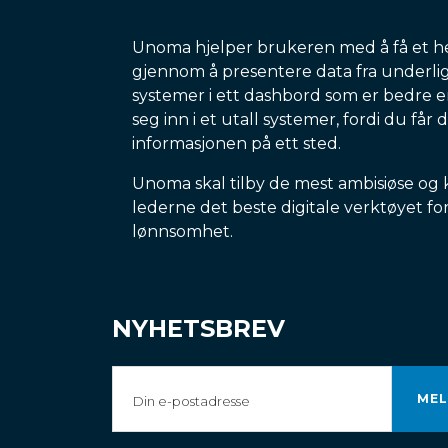
Unoma hjelper brukeren med å få et h
gjennom å presentere data fra underl
systemer i ett dashbord som er bedre 
seg inn i et utall systemer, fordi du får 
informasjonen på ett sted.
Unoma skal tilby de mest ambisiøse og
lederne det beste digitale verktøyet fo
lønnsomhet.
NYHETSBREV
Din
e-
postadresse