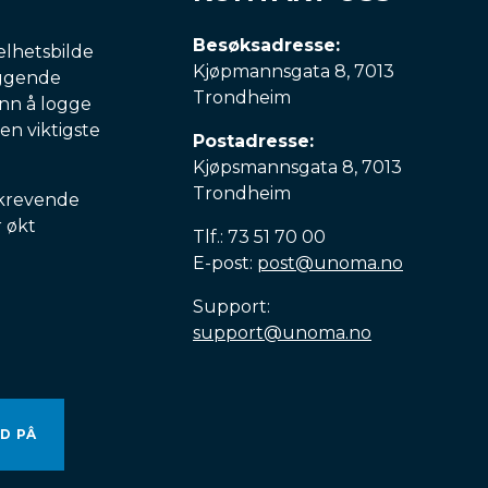
Besøksadresse:
elhetsbilde
Kjøpmannsgata 8, 7013
iggende
Trondheim
enn å logge
den viktigste
Postadresse:
Kjøpsmannsgata 8, 7013
Trondheim
 krevende
r økt
Tlf.: 73 51 70 00
E-post:
post@unoma.no
Support:
support@unoma.no