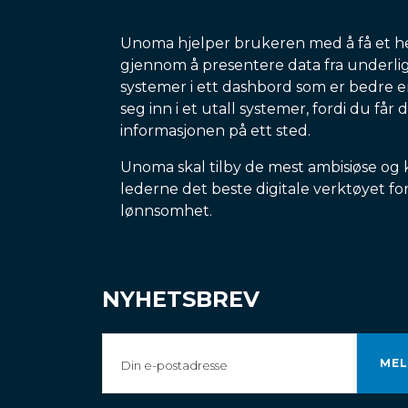
Unoma hjelper brukeren med å få et h
gjennom å presentere data fra underl
systemer i ett dashbord som er bedre 
seg inn i et utall systemer, fordi du får 
informasjonen på ett sted.
Unoma skal tilby de mest ambisiøse og
lederne det beste digitale verktøyet fo
lønnsomhet.
NYHETSBREV
Din
e-
postadresse